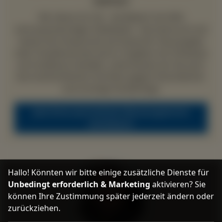
stehen
Wir klären für Sie – bei Bedarf mit Hilfe
vertrauenswürdiger Detekteien - die Sache auf und
setzen Ihre Ansprüche auf Auskunft, Herausgabe
oder Schadensersatz durch. Ergeben sich Hinweise
auf strafbares Handeln, unterstützen wir Sie auch
bei strafrechtlichen Schritten gegen Erbschleicher
und sonstige Verdächtige.
Jetzt Ihren persönlichen Beratungstermin
vereinbaren
Hallo! Könnten wir bitte einige zusätzliche Dienste für
Unbedingt erforderlich & Marketing
aktivieren? Sie
können Ihre Zustimmung später jederzeit ändern oder
zurückziehen.