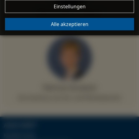
Einstellungen
Bernd Rainer Weber
Ihr Fachmann für streitige Erbsachen
Alle akzeptieren
Patricia Goratsch
Ihre Fachfrau zum Erb- und Pflichtteilsrecht
ANSCHRIFT
Kanzlei Lauck