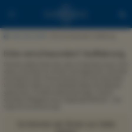
Nach dem Erbfall
Erbe verschwunden? Aufklärung
Erbe verschwunden? Aufklärung
Oftmals stellen Erben fest, dass im Nachlass kaum noch
etwas vorhanden ist: Konten sind abgeräumt, wertvolle
Kunstwerke oder Schmuckstücke sind verschwunden,
Immobilien haben auf rätselhafte Weise den Besitzer
gewechselt. Unredliche Bevollmächtigte, schlecht
bezahltes Pflegepersonal, habgierige Miterben – wer
trägt die Verantwortung?
So können wir Ihnen zur Seite