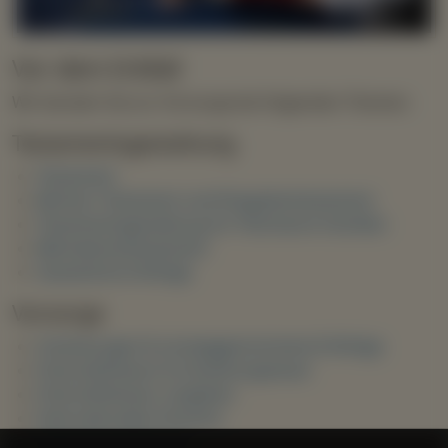
Vor dem Erbfall
Wir beraten Sie zur Vorsorge bei folgenden Themen:
Testamentsgestaltung
Testament
Berliner Testament und Ehegattentestament
Testamentsgestaltung für Patchwork-Familien
Behindertentestament
Gesetzliche Erbfolge
Vorsorge
Schenkungen & vorweggenommene Erbfolge
Erbschaftsteuer & Schenkungsteuer
Erbschaftsteuer umgehen
Internationales Erbrecht
Patientenverfügung