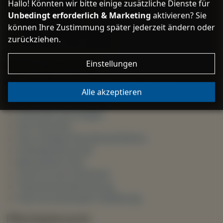
Hallo! Könnten wir bitte einige zusätzliche Dienste für
Vorsorgevollmacht
Unbedingt erforderlich & Marketing
aktivieren? Sie
Digitaler Nachlass
können Ihre Zustimmung später jederzeit ändern oder
Unternehmensnachfolge
zurückziehen.
Erbe stiften oder spenden
Nach dem Erbfall
Einstellungen
Wir unterstützen Sie, wenn der Erbfall eingetreten ist:
Alle akzeptieren
Erste Schritte im Erbfall
Erbschaft ausschlagen
Der Erbschein
Das streitige Erbscheinsverfahren
Erbengemeinschaft
Betrug beim Erbe
Streit um das Testament
Testamentsvollstreckung
Erbe verschwunden? Aufklärung
Pflichtteilsrecht