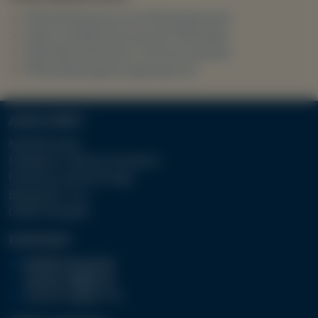
Pflichtteilsanspruch & Pflichtteilsrecht
Höhe und Berechnung des Pflichtteils
Pflichtteil einfordern und durchsetzen
Pflichtteilsergänzungsanspruch
ANSCHRIFT
Kanzlei Lauck
Inhaberin: Patricia Goratsch
Erbrecht und Vorsorge
Buchenstr. 12 a
01097 Dresden
KONTAKT
info@ra-lauck.de
+49 351 658877-0
+49 351 658877-10